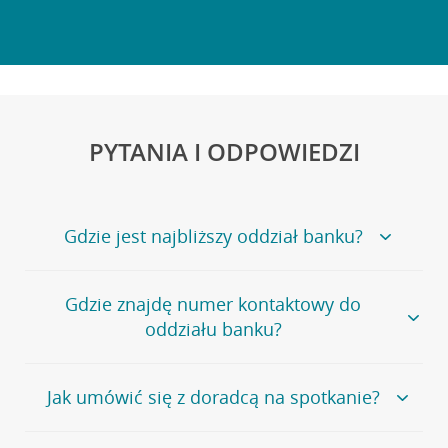
PYTANIA I ODPOWIEDZI
Gdzie jest najbliższy oddział banku?
Jeśli szukasz oddziału naszego banku, zapraszamy na
Gdzie znajdę numer kontaktowy do
stronę
Placówki i bankomaty
, na której znajduje się
oddziału banku?
wygodna wyszukiwarka.
Alternatywnie, możesz skorzystać z pełnej
listy naszych
oddziałów
.
Bank Credit Agricole nie udostępnia ogólnego numeru
Jak umówić się z doradcą na spotkanie?
telefonu do placówki bankowej.
Przejdź do pytania
Polecamy skorzystanie z możliwości wcześniejszego