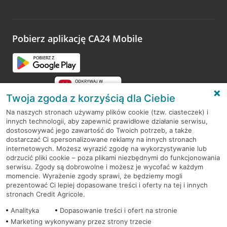
Wystarczy przejść na stronę
Oceń wizytę
, wyszukać
odwiedzoną placówkę i wypełnić formularz w ramach
platformy Profil Firmy w Google. Dziękujemy za wszystkie
opinie.
Pobierz aplikację CA24 Mobile
Przejdź do pytania
Twoja zgoda z korzyścią dla Ciebie
Na naszych stronach używamy plików cookie (tzw. ciasteczek) i
innych technologii, aby zapewnić prawidłowe działanie serwisu,
RODO
dostosowywać jego zawartość do Twoich potrzeb, a także
dostarczać Ci spersonalizowane reklamy na innych stronach
Regulamin serwisu
internetowych. Możesz wyrazić zgodę na wykorzystywanie lub
odrzucić pliki cookie – poza plikami niezbędnymi do funkcjonowania
Mapa serwisu
serwisu. Zgody są dobrowolne i możesz je wycofać w każdym
momencie. Wyrażenie zgody sprawi, że będziemy mogli
Polityka
Cookies
prezentować Ci lepiej dopasowane treści i oferty na tej i innych
stronach Credit Agricole.
Polityka prywatności
Analityka
Dopasowanie treści i ofert na stronie
Marketing wykonywany przez strony trzecie