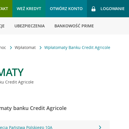
TAKT
WEŹ KREDYT
OTWÓRZ KONTO
LOGOWANIE
JE
UBEZPIECZENIA
BANKOWOŚĆ PRIME
omoc
Wpłatomat
Wpłatomaty Banku Credit Agricole
MATY
u Credit Agricole
omaty banku Credit Agricole
-lecia Państwa Polskiego 10A