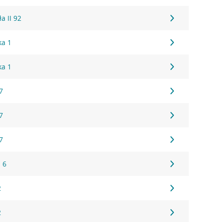
a II 92
ka 1
ka 1
7
7
7
I 6
2
2