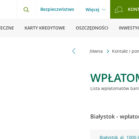
Bezpieczeństwo
KON
Więcej
TECZNE
KARTY KREDYTOWE
OSZCZĘDNOŚCI
INWESTYC
Strona główna
Kontakt i p
WPŁATO
Lista wpłatomatów bank
Białystok - wpłat
Białystok, al. 1000