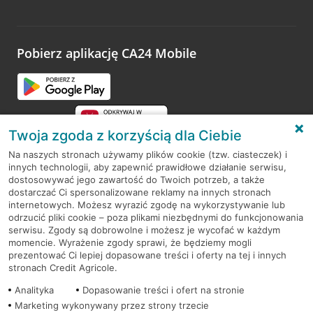
Wystarczy przejść na stronę
Oceń wizytę
, wyszukać
odwiedzoną placówkę i wypełnić formularz w ramach
platformy Profil Firmy w Google. Dziękujemy za wszystkie
opinie.
Pobierz aplikację CA24 Mobile
Przejdź do pytania
Twoja zgoda z korzyścią dla Ciebie
Na naszych stronach używamy plików cookie (tzw. ciasteczek) i
innych technologii, aby zapewnić prawidłowe działanie serwisu,
RODO
dostosowywać jego zawartość do Twoich potrzeb, a także
dostarczać Ci spersonalizowane reklamy na innych stronach
Regulamin serwisu
internetowych. Możesz wyrazić zgodę na wykorzystywanie lub
odrzucić pliki cookie – poza plikami niezbędnymi do funkcjonowania
Mapa serwisu
serwisu. Zgody są dobrowolne i możesz je wycofać w każdym
momencie. Wyrażenie zgody sprawi, że będziemy mogli
Polityka
Cookies
prezentować Ci lepiej dopasowane treści i oferty na tej i innych
stronach Credit Agricole.
Polityka prywatności
Analityka
Dopasowanie treści i ofert na stronie
Marketing wykonywany przez strony trzecie