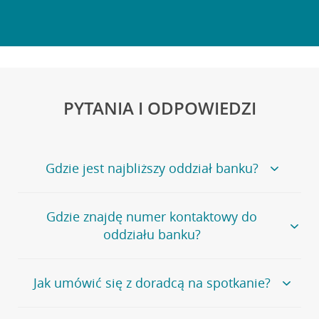
PYTANIA I ODPOWIEDZI
Gdzie jest najbliższy oddział banku?
Jeśli szukasz oddziału naszego banku, zapraszamy na
Gdzie znajdę numer kontaktowy do
stronę
Placówki i bankomaty
, na której znajduje się
oddziału banku?
wygodna wyszukiwarka.
Alternatywnie, możesz skorzystać z pełnej
listy naszych
oddziałów
.
Bank Credit Agricole nie udostępnia ogólnego numeru
Jak umówić się z doradcą na spotkanie?
telefonu do placówki bankowej.
Przejdź do pytania
Polecamy skorzystanie z możliwości wcześniejszego