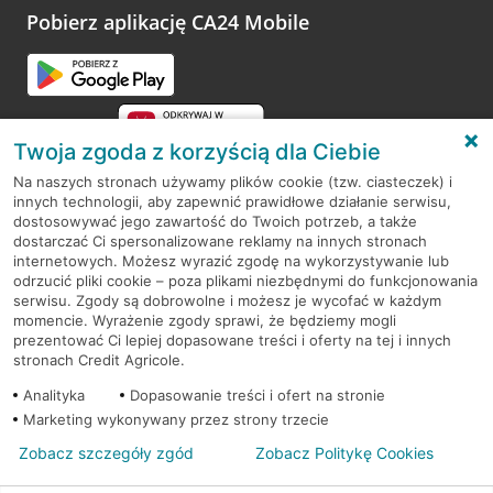
opinie.
Pobierz aplikację CA24 Mobile
Przejdź do pytania
Twoja zgoda z korzyścią dla Ciebie
Na naszych stronach używamy plików cookie (tzw. ciasteczek) i
innych technologii, aby zapewnić prawidłowe działanie serwisu,
RODO
dostosowywać jego zawartość do Twoich potrzeb, a także
dostarczać Ci spersonalizowane reklamy na innych stronach
Regulamin serwisu
internetowych. Możesz wyrazić zgodę na wykorzystywanie lub
odrzucić pliki cookie – poza plikami niezbędnymi do funkcjonowania
Mapa serwisu
serwisu. Zgody są dobrowolne i możesz je wycofać w każdym
momencie. Wyrażenie zgody sprawi, że będziemy mogli
Polityka
Cookies
prezentować Ci lepiej dopasowane treści i oferty na tej i innych
stronach Credit Agricole.
Polityka prywatności
Analityka
Dopasowanie treści i ofert na stronie
Marketing wykonywany przez strony trzecie
Zobacz szczegóły zgód
Zobacz Politykę Cookies
© 2026 Credit Agricole Bank Polska S.A. Wszelkie prawa zastrzeżone