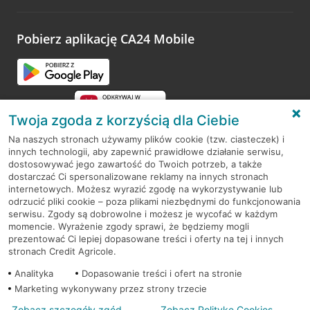
odwiedzoną placówkę i wypełnić formularz w ramach
platformy Profil Firmy w Google. Dziękujemy za wszystkie
opinie.
Pobierz aplikację CA24 Mobile
Przejdź do pytania
Twoja zgoda z korzyścią dla Ciebie
Na naszych stronach używamy plików cookie (tzw. ciasteczek) i
innych technologii, aby zapewnić prawidłowe działanie serwisu,
RODO
dostosowywać jego zawartość do Twoich potrzeb, a także
dostarczać Ci spersonalizowane reklamy na innych stronach
Regulamin serwisu
internetowych. Możesz wyrazić zgodę na wykorzystywanie lub
odrzucić pliki cookie – poza plikami niezbędnymi do funkcjonowania
Mapa serwisu
serwisu. Zgody są dobrowolne i możesz je wycofać w każdym
momencie. Wyrażenie zgody sprawi, że będziemy mogli
Polityka
Cookies
prezentować Ci lepiej dopasowane treści i oferty na tej i innych
stronach Credit Agricole.
Polityka prywatności
Analityka
Dopasowanie treści i ofert na stronie
Marketing wykonywany przez strony trzecie
Zobacz szczegóły zgód
Zobacz Politykę Cookies