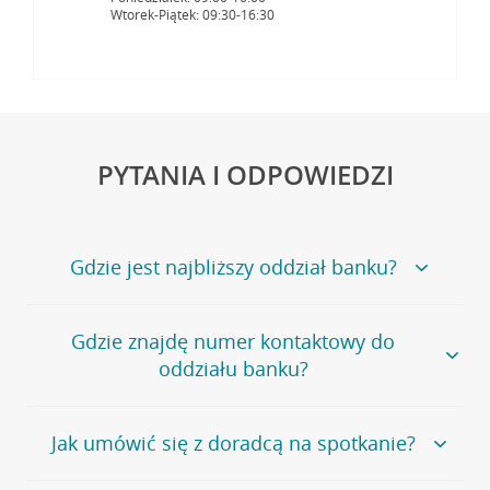
Wtorek-Piątek: 09:30-16:30
PYTANIA I ODPOWIEDZI
Gdzie jest najbliższy oddział banku?
Jeśli szukasz oddziału naszego banku, zapraszamy na
Gdzie znajdę numer kontaktowy do
stronę
Placówki i bankomaty
, na której znajduje się
oddziału banku?
wygodna wyszukiwarka.
Alternatywnie, możesz skorzystać z pełnej
listy naszych
oddziałów
.
Bank Credit Agricole nie udostępnia ogólnego numeru
Jak umówić się z doradcą na spotkanie?
telefonu do placówki bankowej.
Przejdź do pytania