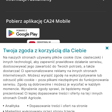
Zachęcamy do podzielenia się z nami opinią o wizycie.
Wystarczy przejść na stronę
Oceń wizytę
, wyszukać
odwiedzoną placówkę i wypełnić formularz w ramach
platformy Profil Firmy w Google. Dziękujemy za wszystkie
opinie.
Pobierz aplikację CA24 Mobile
Przejdź do pytania
Twoja zgoda z korzyścią dla Ciebie
Na naszych stronach używamy plików cookie (tzw. ciasteczek) i
innych technologii, aby zapewnić prawidłowe działanie serwisu,
RODO
dostosowywać jego zawartość do Twoich potrzeb, a także
dostarczać Ci spersonalizowane reklamy na innych stronach
Regulamin serwisu
internetowych. Możesz wyrazić zgodę na wykorzystywanie lub
odrzucić pliki cookie – poza plikami niezbędnymi do funkcjonowania
Mapa serwisu
serwisu. Zgody są dobrowolne i możesz je wycofać w każdym
momencie. Wyrażenie zgody sprawi, że będziemy mogli
Polityka
Cookies
prezentować Ci lepiej dopasowane treści i oferty na tej i innych
stronach Credit Agricole.
Polityka prywatności
Analityka
Dopasowanie treści i ofert na stronie
Marketing wykonywany przez strony trzecie