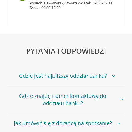
Poniedziałek-Wtorek,Czwartek-Piątek: 09:00-16:30
Środa: 09:00-17:00
PYTANIA I ODPOWIEDZI
Gdzie jest najbliższy oddział banku?
Jeśli szukasz oddziału naszego banku, zapraszamy na
Gdzie znajdę numer kontaktowy do
stronę
Placówki i bankomaty
, na której znajduje się
oddziału banku?
wygodna wyszukiwarka.
Alternatywnie, możesz skorzystać z pełnej
listy naszych
oddziałów
.
Bank Credit Agricole nie udostępnia ogólnego numeru
Jak umówić się z doradcą na spotkanie?
telefonu do placówki bankowej.
Przejdź do pytania