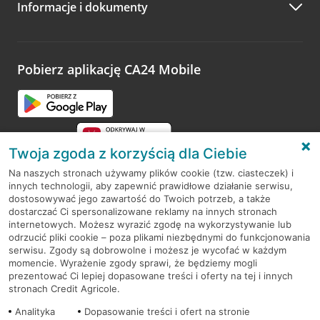
Informacje i dokumenty
Zachęcamy do podzielenia się z nami opinią o wizycie.
Wystarczy przejść na stronę
Oceń wizytę
, wyszukać
odwiedzoną placówkę i wypełnić formularz w ramach
platformy Profil Firmy w Google. Dziękujemy za wszystkie
opinie.
Pobierz aplikację CA24 Mobile
Przejdź do pytania
Twoja zgoda z korzyścią dla Ciebie
Na naszych stronach używamy plików cookie (tzw. ciasteczek) i
innych technologii, aby zapewnić prawidłowe działanie serwisu,
RODO
dostosowywać jego zawartość do Twoich potrzeb, a także
dostarczać Ci spersonalizowane reklamy na innych stronach
Regulamin serwisu
internetowych. Możesz wyrazić zgodę na wykorzystywanie lub
odrzucić pliki cookie – poza plikami niezbędnymi do funkcjonowania
Mapa serwisu
serwisu. Zgody są dobrowolne i możesz je wycofać w każdym
momencie. Wyrażenie zgody sprawi, że będziemy mogli
Polityka
Cookies
prezentować Ci lepiej dopasowane treści i oferty na tej i innych
stronach Credit Agricole.
Polityka prywatności
Analityka
Dopasowanie treści i ofert na stronie