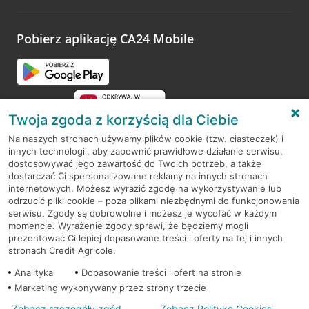
odwiedzoną placówkę i wypełnić formularz w ramach
platformy Profil Firmy w Google. Dziękujemy za wszystkie
opinie.
Pobierz aplikację CA24 Mobile
Przejdź do pytania
Twoja zgoda z korzyścią dla Ciebie
Na naszych stronach używamy plików cookie (tzw. ciasteczek) i
innych technologii, aby zapewnić prawidłowe działanie serwisu,
RODO
dostosowywać jego zawartość do Twoich potrzeb, a także
dostarczać Ci spersonalizowane reklamy na innych stronach
Regulamin serwisu
internetowych. Możesz wyrazić zgodę na wykorzystywanie lub
odrzucić pliki cookie – poza plikami niezbędnymi do funkcjonowania
Mapa serwisu
serwisu. Zgody są dobrowolne i możesz je wycofać w każdym
momencie. Wyrażenie zgody sprawi, że będziemy mogli
Polityka
Cookies
prezentować Ci lepiej dopasowane treści i oferty na tej i innych
stronach Credit Agricole.
Polityka prywatności
Analityka
Dopasowanie treści i ofert na stronie
Marketing wykonywany przez strony trzecie
Zobacz szczegóły zgód
Zobacz Politykę Cookies