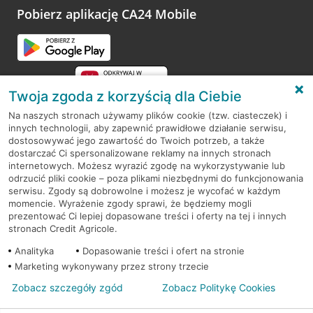
opinie.
Pobierz aplikację CA24 Mobile
Przejdź do pytania
Twoja zgoda z korzyścią dla Ciebie
Na naszych stronach używamy plików cookie (tzw. ciasteczek) i
innych technologii, aby zapewnić prawidłowe działanie serwisu,
RODO
dostosowywać jego zawartość do Twoich potrzeb, a także
dostarczać Ci spersonalizowane reklamy na innych stronach
Regulamin serwisu
internetowych. Możesz wyrazić zgodę na wykorzystywanie lub
odrzucić pliki cookie – poza plikami niezbędnymi do funkcjonowania
Mapa serwisu
serwisu. Zgody są dobrowolne i możesz je wycofać w każdym
momencie. Wyrażenie zgody sprawi, że będziemy mogli
Polityka
Cookies
prezentować Ci lepiej dopasowane treści i oferty na tej i innych
stronach Credit Agricole.
Polityka prywatności
Analityka
Dopasowanie treści i ofert na stronie
Marketing wykonywany przez strony trzecie
Zobacz szczegóły zgód
Zobacz Politykę Cookies
© 2026 Credit Agricole Bank Polska S.A. Wszelkie prawa zastrzeżone