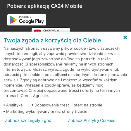
opinie.
Pobierz aplikację CA24 Mobile
Przejdź do pytania
Twoja zgoda z korzyścią dla Ciebie
Na naszych stronach używamy plików cookie (tzw. ciasteczek) i
innych technologii, aby zapewnić prawidłowe działanie serwisu,
RODO
dostosowywać jego zawartość do Twoich potrzeb, a także
dostarczać Ci spersonalizowane reklamy na innych stronach
Regulamin serwisu
internetowych. Możesz wyrazić zgodę na wykorzystywanie lub
odrzucić pliki cookie – poza plikami niezbędnymi do funkcjonowania
Mapa serwisu
serwisu. Zgody są dobrowolne i możesz je wycofać w każdym
momencie. Wyrażenie zgody sprawi, że będziemy mogli
Polityka
Cookies
prezentować Ci lepiej dopasowane treści i oferty na tej i innych
stronach Credit Agricole.
Polityka prywatności
Analityka
Dopasowanie treści i ofert na stronie
Marketing wykonywany przez strony trzecie
Zobacz szczegóły zgód
Zobacz Politykę Cookies
© 2026 Credit Agricole Bank Polska S.A. Wszelkie prawa zastrzeżone