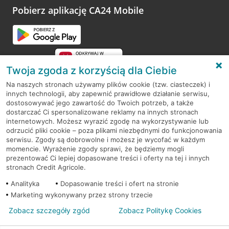
opinie.
Pobierz aplikację CA24 Mobile
Przejdź do pytania
Twoja zgoda z korzyścią dla Ciebie
Na naszych stronach używamy plików cookie (tzw. ciasteczek) i
innych technologii, aby zapewnić prawidłowe działanie serwisu,
RODO
dostosowywać jego zawartość do Twoich potrzeb, a także
dostarczać Ci spersonalizowane reklamy na innych stronach
Regulamin serwisu
internetowych. Możesz wyrazić zgodę na wykorzystywanie lub
odrzucić pliki cookie – poza plikami niezbędnymi do funkcjonowania
Mapa serwisu
serwisu. Zgody są dobrowolne i możesz je wycofać w każdym
momencie. Wyrażenie zgody sprawi, że będziemy mogli
Polityka
Cookies
prezentować Ci lepiej dopasowane treści i oferty na tej i innych
stronach Credit Agricole.
Polityka prywatności
Analityka
Dopasowanie treści i ofert na stronie
Marketing wykonywany przez strony trzecie
Zobacz szczegóły zgód
Zobacz Politykę Cookies
© 2026 Credit Agricole Bank Polska S.A. Wszelkie prawa zastrzeżone