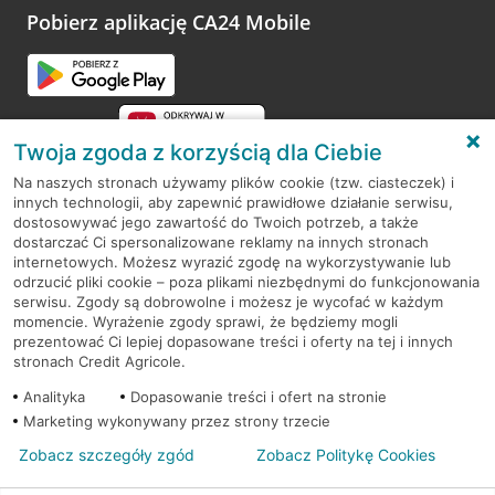
opinie.
Pobierz aplikację CA24 Mobile
Przejdź do pytania
Twoja zgoda z korzyścią dla Ciebie
Na naszych stronach używamy plików cookie (tzw. ciasteczek) i
innych technologii, aby zapewnić prawidłowe działanie serwisu,
RODO
dostosowywać jego zawartość do Twoich potrzeb, a także
dostarczać Ci spersonalizowane reklamy na innych stronach
Regulamin serwisu
internetowych. Możesz wyrazić zgodę na wykorzystywanie lub
odrzucić pliki cookie – poza plikami niezbędnymi do funkcjonowania
Mapa serwisu
serwisu. Zgody są dobrowolne i możesz je wycofać w każdym
momencie. Wyrażenie zgody sprawi, że będziemy mogli
Polityka
Cookies
prezentować Ci lepiej dopasowane treści i oferty na tej i innych
stronach Credit Agricole.
Polityka prywatności
Analityka
Dopasowanie treści i ofert na stronie
Marketing wykonywany przez strony trzecie
Zobacz szczegóły zgód
Zobacz Politykę Cookies
© 2026 Credit Agricole Bank Polska S.A. Wszelkie prawa zastrzeżone