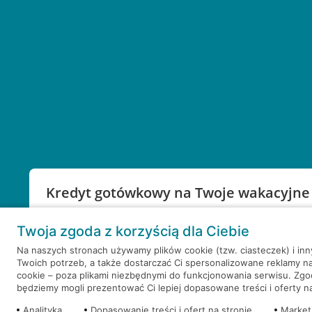
Kredyt gotówkowy na Twoje wakacyjne
Weź kredyt na to co ważne. Twoje marzenia nie mu
Twoja zgoda z korzyścią dla Ciebie
RRSO: 9,6%
Na naszych stronach używamy plików cookie (tzw. ciasteczek) i in
Twoich potrzeb, a także dostarczać Ci spersonalizowane reklamy n
WEŹ KREDYT
NOTA PRAWNA
cookie – poza plikami niezbędnymi do funkcjonowania serwisu. Zg
będziemy mogli prezentować Ci lepiej dopasowane treści i oferty na 
Analityka
Dopasowanie treści i ofert na stronie
Market