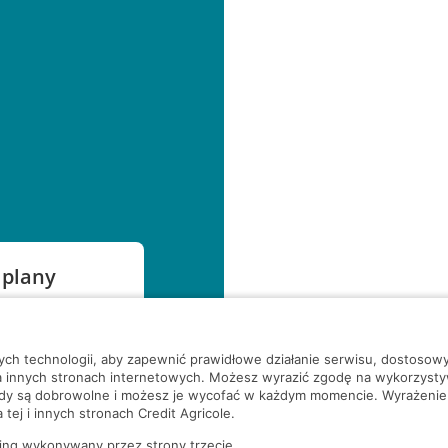
 plany
szą czekać!
nych technologii, aby zapewnić prawidłowe działanie serwisu, dostoso
a innych stronach internetowych. Możesz wyrazić zgodę na wykorzystywa
ody są dobrowolne i możesz je wycofać w każdym momencie. Wyrażenie
tej i innych stronach Credit Agricole.
ing wykonywany przez strony trzecie