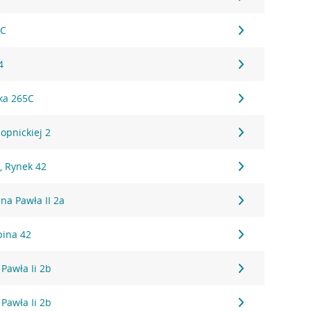
2C
4
ka 265C
opnickiej 2
, Rynek 42
ana Pawła II 2a
pina 42
 Pawła Ii 2b
 Pawła Ii 2b