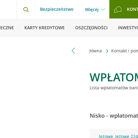
Bezpieczeństwo
KON
Więcej
TECZNE
KARTY KREDYTOWE
OSZCZĘDNOŚCI
INWESTYC
Strona główna
Kontakt i p
WPŁATO
Lista wpłatomatów bank
Nisko - wpłatomat
Jeżowe, Jeżowe 22