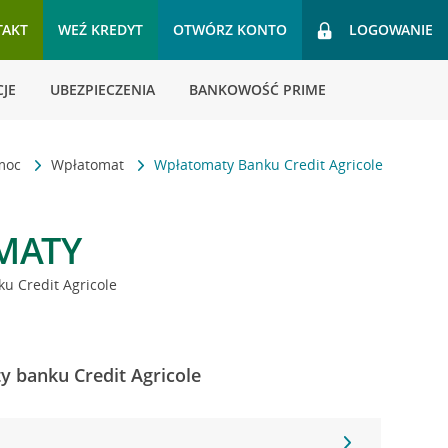
TAKT
WEŹ KREDYT
OTWÓRZ KONTO
LOGOWANIE
JE
UBEZPIECZENIA
BANKOWOŚĆ PRIME
omoc
Wpłatomat
Wpłatomaty Banku Credit Agricole
MATY
u Credit Agricole
y banku Credit Agricole
4