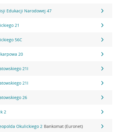
sji Edukacji Narodowej 47
ickiego 21
ickiego 56C
skarpowa 20
atowskiego 21I
atowskiego 21I
iatowskiego 26
ek 2
Leopolda Okulickiego 2
Bankomat (Euronet)