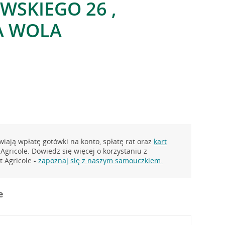
WSKIEGO 26 ,
A WOLA
iają wpłatę gotówki na konto, spłatę rat oraz
kart
Agricole. Dowiedz się więcej o korzystaniu z
 Agricole -
zapoznaj się z naszym samouczkiem.
e