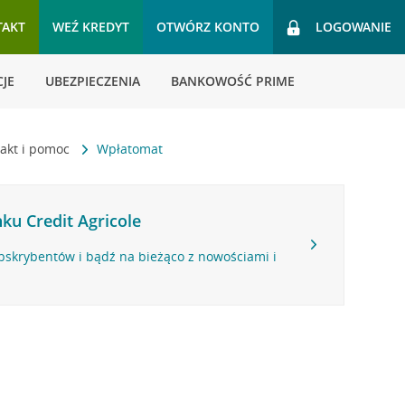
TAKT
WEŹ KREDYT
OTWÓRZ KONTO
LOGOWANIE
JE
UBEZPIECZENIA
BANKOWOŚĆ PRIME
akt i pomoc
Wpłatomat
ku Credit Agricole
bskrybentów i bądź na bieżąco z nowościami i