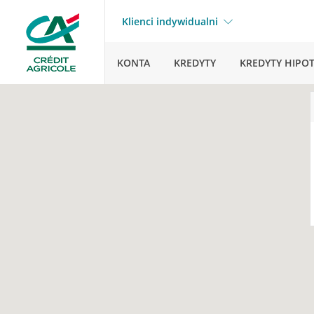
Klienci indywidualni
KONTA
KREDYTY
KREDYTY HIPO