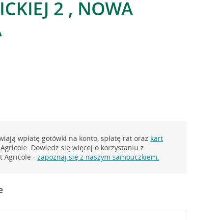
CKIEJ 2 , NOWA
A
iają wpłatę gotówki na konto, spłatę rat oraz
kart
Agricole. Dowiedz się więcej o korzystaniu z
 Agricole -
zapoznaj się z naszym samouczkiem.
e