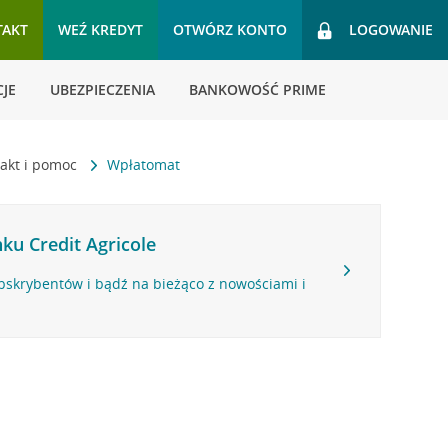
TAKT
WEŹ KREDYT
OTWÓRZ KONTO
LOGOWANIE
JE
UBEZPIECZENIA
BANKOWOŚĆ PRIME
akt i pomoc
Wpłatomat
ku Credit Agricole
bskrybentów i bądź na bieżąco z nowościami i