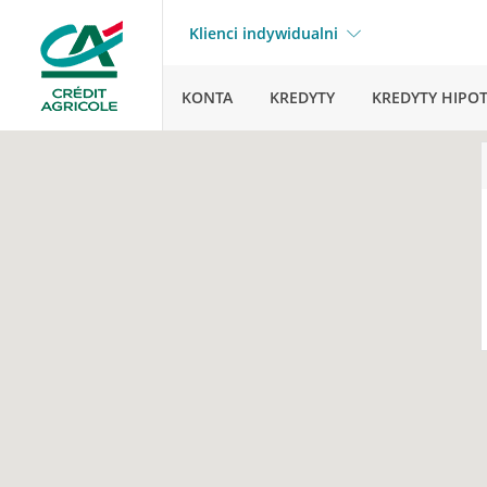
Klienci indywidualni
KONTA
KREDYTY
KREDYTY HIPO