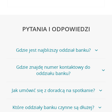
PYTANIA I ODPOWIEDZI
Gdzie jest najbliższy oddział banku?
Jeśli szukasz oddziału naszego banku, zapraszamy na
Gdzie znajdę numer kontaktowy do
stronę
Placówki i bankomaty
, na której znajduje się
oddziału banku?
wygodna wyszukiwarka.
Alternatywnie, możesz skorzystać z pełnej
listy naszych
oddziałów
.
Bank Credit Agricole nie udostępnia ogólnego numeru
Jak umówić się z doradcą na spotkanie?
telefonu do placówki bankowej.
Przejdź do pytania
Polecamy skorzystanie z możliwości wcześniejszego
Jeśli jesteś już
naszym
umówienia się z doradcą w placówce bankowej
.
Które oddziały banku czynne są dłużej?
klientem
możesz
samodzielnie
umówić się na spotkanie z