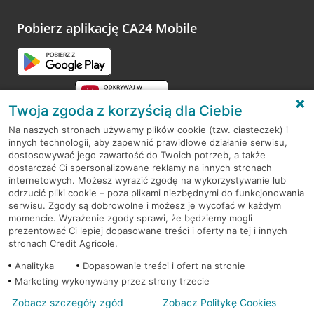
platformy Profil Firmy w Google. Dziękujemy za wszystkie
opinie.
Pobierz aplikację CA24 Mobile
Przejdź do pytania
Twoja zgoda z korzyścią dla Ciebie
Na naszych stronach używamy plików cookie (tzw. ciasteczek) i
innych technologii, aby zapewnić prawidłowe działanie serwisu,
RODO
dostosowywać jego zawartość do Twoich potrzeb, a także
dostarczać Ci spersonalizowane reklamy na innych stronach
Regulamin serwisu
internetowych. Możesz wyrazić zgodę na wykorzystywanie lub
odrzucić pliki cookie – poza plikami niezbędnymi do funkcjonowania
Mapa serwisu
serwisu. Zgody są dobrowolne i możesz je wycofać w każdym
momencie. Wyrażenie zgody sprawi, że będziemy mogli
Polityka
Cookies
prezentować Ci lepiej dopasowane treści i oferty na tej i innych
stronach Credit Agricole.
Polityka prywatności
Analityka
Dopasowanie treści i ofert na stronie
Marketing wykonywany przez strony trzecie
Zobacz szczegóły zgód
Zobacz Politykę Cookies
© 2026 Credit Agricole Bank Polska S.A. Wszelkie prawa zastrzeżone