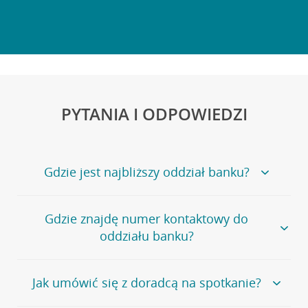
PYTANIA I ODPOWIEDZI
Gdzie jest najbliższy oddział banku?
Jeśli szukasz oddziału naszego banku, zapraszamy na
Gdzie znajdę numer kontaktowy do
stronę
Placówki i bankomaty
, na której znajduje się
oddziału banku?
wygodna wyszukiwarka.
Alternatywnie, możesz skorzystać z pełnej
listy naszych
oddziałów
.
Bank Credit Agricole nie udostępnia ogólnego numeru
Jak umówić się z doradcą na spotkanie?
telefonu do placówki bankowej.
Przejdź do pytania