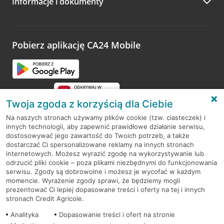
Informacje i dokumenty
Zachęcamy do podzielenia się z nami opinią o wizycie.
Wystarczy przejść na stronę
Oceń wizytę
, wyszukać
odwiedzoną placówkę i wypełnić formularz w ramach
platformy Profil Firmy w Google. Dziękujemy za wszystkie
opinie.
Pobierz aplikację CA24 Mobile
Przejdź do pytania
Twoja zgoda z korzyścią dla Ciebie
Na naszych stronach używamy plików cookie (tzw. ciasteczek) i
innych technologii, aby zapewnić prawidłowe działanie serwisu,
RODO
dostosowywać jego zawartość do Twoich potrzeb, a także
dostarczać Ci spersonalizowane reklamy na innych stronach
Regulamin serwisu
internetowych. Możesz wyrazić zgodę na wykorzystywanie lub
odrzucić pliki cookie – poza plikami niezbędnymi do funkcjonowania
Mapa serwisu
serwisu. Zgody są dobrowolne i możesz je wycofać w każdym
momencie. Wyrażenie zgody sprawi, że będziemy mogli
Polityka
Cookies
prezentować Ci lepiej dopasowane treści i oferty na tej i innych
stronach Credit Agricole.
Polityka prywatności
Analityka
Dopasowanie treści i ofert na stronie