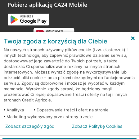
opinie.
Pobierz aplikację CA24 Mobile
Przejdź do pytania
Twoja zgoda z korzyścią dla Ciebie
Na naszych stronach używamy plików cookie (tzw. ciasteczek) i
innych technologii, aby zapewnić prawidłowe działanie serwisu,
RODO
dostosowywać jego zawartość do Twoich potrzeb, a także
dostarczać Ci spersonalizowane reklamy na innych stronach
Regulamin serwisu
internetowych. Możesz wyrazić zgodę na wykorzystywanie lub
odrzucić pliki cookie – poza plikami niezbędnymi do funkcjonowania
Mapa serwisu
serwisu. Zgody są dobrowolne i możesz je wycofać w każdym
momencie. Wyrażenie zgody sprawi, że będziemy mogli
Polityka
Cookies
prezentować Ci lepiej dopasowane treści i oferty na tej i innych
stronach Credit Agricole.
Polityka prywatności
Analityka
Dopasowanie treści i ofert na stronie
Marketing wykonywany przez strony trzecie
Zobacz szczegóły zgód
Zobacz Politykę Cookies
© 2026 Credit Agricole Bank Polska S.A. Wszelkie prawa zastrzeżone