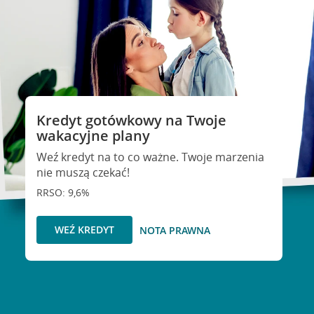
Kredyt gotówkowy na Twoje
wakacyjne plany
Weź kredyt na to co ważne. Twoje marzenia
nie muszą czekać!
RRSO: 9,6%
WEŹ KREDYT
NOTA PRAWNA