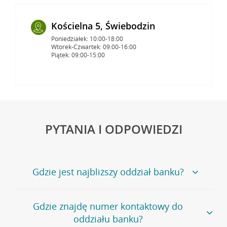
Kościelna 5, Świebodzin
Poniedziałek: 10:00-18:00
Wtorek-Czwartek: 09:00-16:00
Piątek: 09:00-15:00
PYTANIA I ODPOWIEDZI
Gdzie jest najbliższy oddział banku?
Jeśli szukasz oddziału naszego banku, zapraszamy na
Gdzie znajdę numer kontaktowy do
stronę
Placówki i bankomaty
, na której znajduje się
oddziału banku?
wygodna wyszukiwarka.