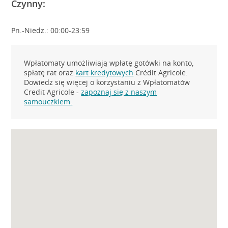
Czynny:
Pn.-Niedz.: 00:00-23:59
Wpłatomaty umożliwiają wpłatę gotówki na konto,
spłatę rat oraz
kart kredytowych
Crédit Agricole.
Dowiedz się więcej o korzystaniu z Wpłatomatów
Credit Agricole -
zapoznaj się z naszym
samouczkiem.