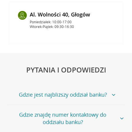
Al. Wolności 40, Głogów
Poniedziałek: 10:00-17:00
Wtorek-Piątek: 09:30-16:30
PYTANIA I ODPOWIEDZI
Gdzie jest najbliższy oddział banku?
Jeśli szukasz oddziału naszego banku, zapraszamy na
Gdzie znajdę numer kontaktowy do
stronę
Placówki i bankomaty
, na której znajduje się
oddziału banku?
wygodna wyszukiwarka.