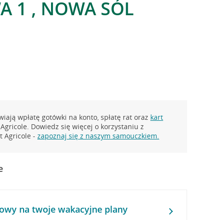
 1 , NOWA SÓL
iają wpłatę gotówki na konto, spłatę rat oraz
kart
Agricole. Dowiedz się więcej o korzystaniu z
 Agricole -
zapoznaj się z naszym samouczkiem.
e
owy na twoje wakacyjne plany