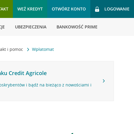
TAKT
WEŹ KREDYT
OTWÓRZ KONTO
LOGOWANIE
JE
UBEZPIECZENIA
BANKOWOŚĆ PRIME
akt i pomoc
Wpłatomat
ku Credit Agricole
bskrybentów i bądź na bieżąco z nowościami i