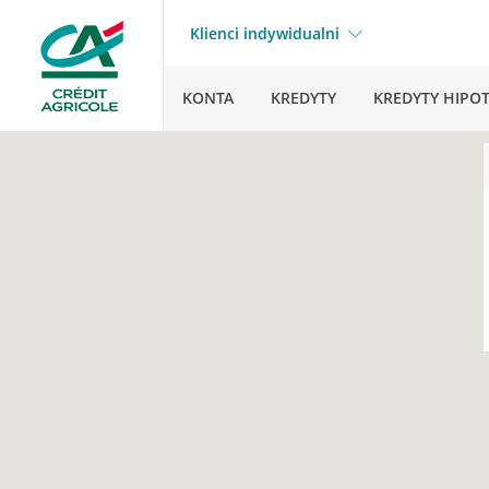
Klienci indywidualni
KONTA
KREDYTY
KREDYTY HIPO