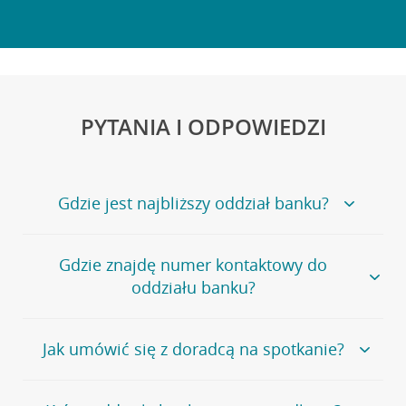
PYTANIA I ODPOWIEDZI
Gdzie jest najbliższy oddział banku?
Jeśli szukasz oddziału naszego banku, zapraszamy na
Gdzie znajdę numer kontaktowy do
stronę
Placówki i bankomaty
, na której znajduje się
oddziału banku?
wygodna wyszukiwarka.
Alternatywnie, możesz skorzystać z pełnej
listy naszych
oddziałów
.
Bank Credit Agricole nie udostępnia ogólnego numeru
Jak umówić się z doradcą na spotkanie?
telefonu do placówki bankowej.
Przejdź do pytania
Polecamy skorzystanie z możliwości wcześniejszego
Jeśli jesteś już
naszym