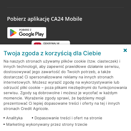
Wystarczy przejść na stronę
Oceń wizytę
, wyszukać
odwiedzoną placówkę i wypełnić formularz w ramach
platformy Profil Firmy w Google. Dziękujemy za wszystkie
opinie.
Pobierz aplikację CA24 Mobile
Przejdź do pytania
Twoja zgoda z korzyścią dla Ciebie
Na naszych stronach używamy plików cookie (tzw. ciasteczek) i
innych technologii, aby zapewnić prawidłowe działanie serwisu,
RODO
dostosowywać jego zawartość do Twoich potrzeb, a także
dostarczać Ci spersonalizowane reklamy na innych stronach
Regulamin serwisu
internetowych. Możesz wyrazić zgodę na wykorzystywanie lub
odrzucić pliki cookie – poza plikami niezbędnymi do funkcjonowania
Mapa serwisu
serwisu. Zgody są dobrowolne i możesz je wycofać w każdym
momencie. Wyrażenie zgody sprawi, że będziemy mogli
Polityka
Cookies
prezentować Ci lepiej dopasowane treści i oferty na tej i innych
stronach Credit Agricole.
Polityka prywatności
Analityka
Dopasowanie treści i ofert na stronie
Marketing wykonywany przez strony trzecie