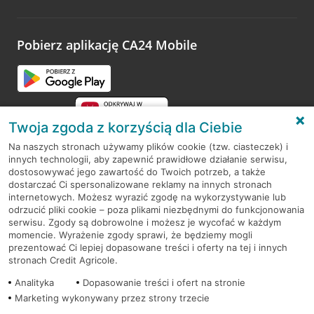
Wystarczy przejść na stronę
Oceń wizytę
, wyszukać
odwiedzoną placówkę i wypełnić formularz w ramach
platformy Profil Firmy w Google. Dziękujemy za wszystkie
opinie.
Pobierz aplikację CA24 Mobile
Przejdź do pytania
Twoja zgoda z korzyścią dla Ciebie
Na naszych stronach używamy plików cookie (tzw. ciasteczek) i
innych technologii, aby zapewnić prawidłowe działanie serwisu,
RODO
dostosowywać jego zawartość do Twoich potrzeb, a także
dostarczać Ci spersonalizowane reklamy na innych stronach
Regulamin serwisu
internetowych. Możesz wyrazić zgodę na wykorzystywanie lub
odrzucić pliki cookie – poza plikami niezbędnymi do funkcjonowania
Mapa serwisu
serwisu. Zgody są dobrowolne i możesz je wycofać w każdym
momencie. Wyrażenie zgody sprawi, że będziemy mogli
Polityka
Cookies
prezentować Ci lepiej dopasowane treści i oferty na tej i innych
stronach Credit Agricole.
Polityka prywatności
Analityka
Dopasowanie treści i ofert na stronie
Marketing wykonywany przez strony trzecie