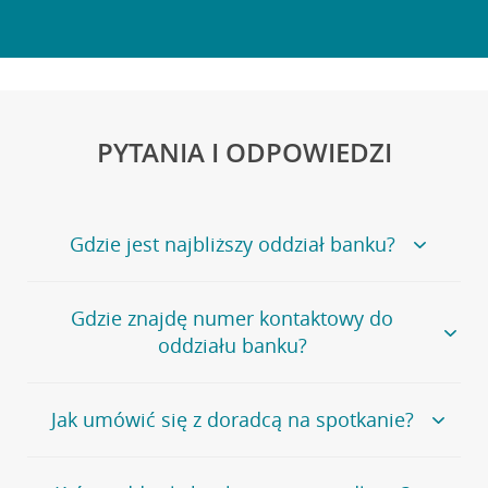
PYTANIA I ODPOWIEDZI
Gdzie jest najbliższy oddział banku?
Jeśli szukasz oddziału naszego banku, zapraszamy na
Gdzie znajdę numer kontaktowy do
stronę
Placówki i bankomaty
, na której znajduje się
oddziału banku?
wygodna wyszukiwarka.
Alternatywnie, możesz skorzystać z pełnej
listy naszych
oddziałów
.
Bank Credit Agricole nie udostępnia ogólnego numeru
Jak umówić się z doradcą na spotkanie?
telefonu do placówki bankowej.
Przejdź do pytania
Polecamy skorzystanie z możliwości wcześniejszego
Jeśli jesteś już
naszym