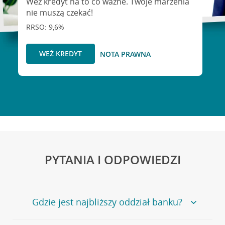
Weź kredyt na to co ważne. Twoje marzenia
nie muszą czekać!
RRSO: 9,6%
WEŹ KREDYT
NOTA PRAWNA
PYTANIA I ODPOWIEDZI
Gdzie jest najbliższy oddział banku?