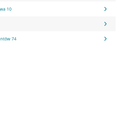
owa 10
antów 74