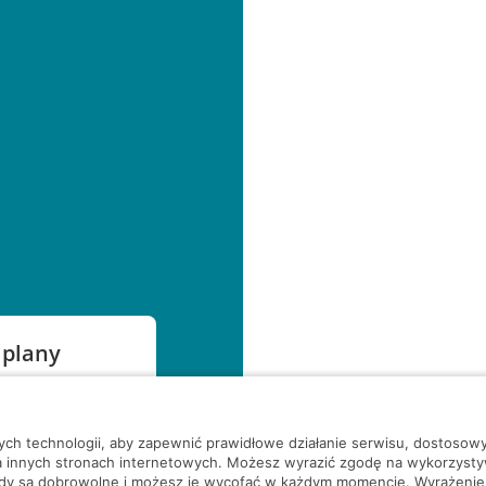
 plany
szą czekać!
nych technologii, aby zapewnić prawidłowe działanie serwisu, dostoso
a innych stronach internetowych. Możesz wyrazić zgodę na wykorzystywa
ody są dobrowolne i możesz je wycofać w każdym momencie. Wyrażenie