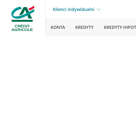
Klienci indywidualni
KONTA
KREDYTY
KREDYTY HIPO