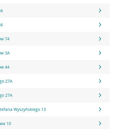
56
56
ów 74
ów 3A
ów 44
ego 27A
ego 27A
tefana Wyszyńskiego 13
owa 10