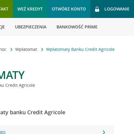
TAKT
WEŹ KREDYT
OTWÓRZ KONTO
LOGOWANIE
JE
UBEZPIECZENIA
BANKOWOŚĆ PRIME
omoc
Wpłatomat
Wpłatomaty Banku Credit Agricole
MATY
u Credit Agricole
ty banku Credit Agricole
 8D