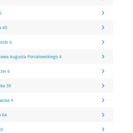
5
a 43
szki 6
sława Augusta Poniatowskiego 4
zei 6
ska 39
wska 9
o 64
40