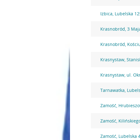
Izbica, Lubelska 12
Krasnobród, 3 Maj
Krasnobród, Kościu
Krasnystaw, Stani
Krasnystaw, ul. Okr
Tarnawatka, Lubel
Zamość, Hrubieszo
Zamość, Kilińskieg
Zamość, Lubelska 