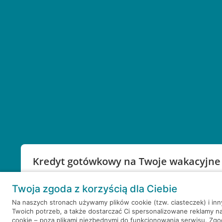
Kredyt gotówkowy na Twoje wakacyjne
Weź kredyt na to co ważne. Twoje marzenia nie mu
Twoja zgoda z korzyścią dla Ciebie
RRSO: 9,6%
Na naszych stronach używamy plików cookie (tzw. ciasteczek) i in
Twoich potrzeb, a także dostarczać Ci spersonalizowane reklamy n
WEŹ KREDYT
NOTA PRAWNA
cookie – poza plikami niezbędnymi do funkcjonowania serwisu. Zg