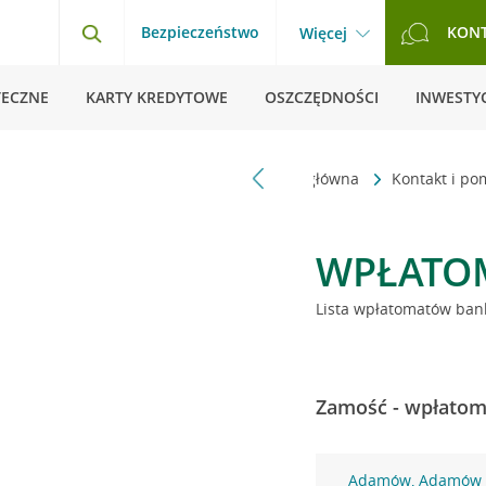
Bezpieczeństwo
KON
Więcej
TECZNE
KARTY KREDYTOWE
OSZCZĘDNOŚCI
INWESTYC
Strona główna
Kontakt i p
WPŁATO
Lista wpłatomatów bank
Zamość - wpłatoma
Adamów, Adamów