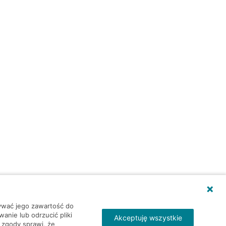
wywać jego zawartość do
nie lub odrzucić pliki
Akceptuję wszystkie
 zgody sprawi, że