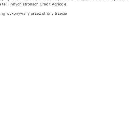
tej i innych stronach Credit Agricole.
ing wykonywany przez strony trzecie
PYTANIA I ODPOWIEDZI
Gdzie jest najbliższy oddział banku?