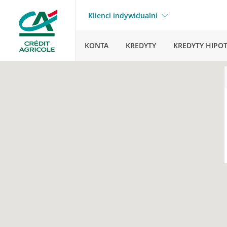
Klienci indywidualni
KONTA
KREDYTY
KREDYTY HIPO