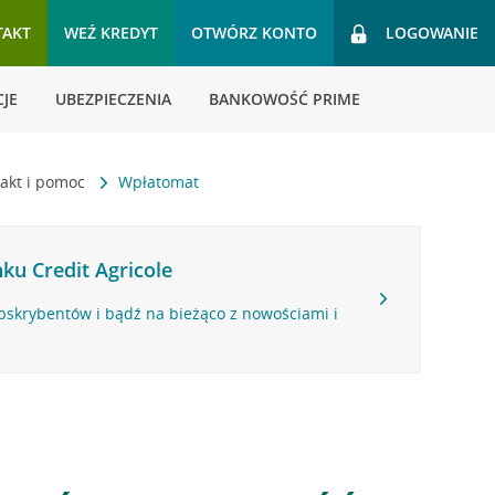
TAKT
WEŹ KREDYT
OTWÓRZ KONTO
LOGOWANIE
JE
UBEZPIECZENIA
BANKOWOŚĆ PRIME
akt i pomoc
Wpłatomat
ku Credit Agricole
bskrybentów i bądź na bieżąco z nowościami i