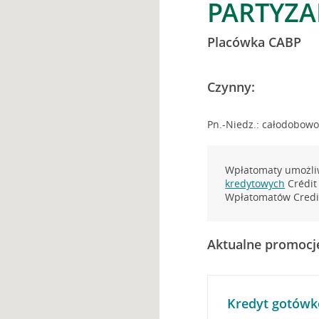
PARTYZA
Placówka CABP
Czynny:
Pn.-Niedz.: całodobow
Wpłatomaty umożliw
kredytowych
Crédit 
Wpłatomatów Credit
Aktualne promocj
Kredyt gotówk