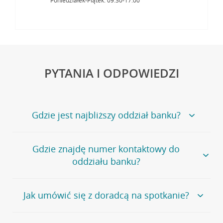
Poniedziałek-Piątek: 09:30-17:00
PYTANIA I ODPOWIEDZI
Gdzie jest najbliższy oddział banku?
Jeśli szukasz oddziału naszego banku, zapraszamy na
Gdzie znajdę numer kontaktowy do
stronę
Placówki i bankomaty
, na której znajduje się
oddziału banku?
wygodna wyszukiwarka.
Alternatywnie, możesz skorzystać z pełnej
listy naszych
oddziałów
.
Bank Credit Agricole nie udostępnia ogólnego numeru
Jak umówić się z doradcą na spotkanie?
telefonu do placówki bankowej.
Przejdź do pytania
Polecamy skorzystanie z możliwości wcześniejszego