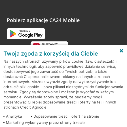
Wystarczy przejść na stronę
Oceń wizytę
, wyszukać
odwiedzoną placówkę i wypełnić formularz w ramach
platformy Profil Firmy w Google. Dziękujemy za wszystkie
opinie.
Pobierz aplikację CA24 Mobile
Przejdź do pytania
Twoja zgoda z korzyścią dla Ciebie
Na naszych stronach używamy plików cookie (tzw. ciasteczek) i
innych technologii, aby zapewnić prawidłowe działanie serwisu,
RODO
dostosowywać jego zawartość do Twoich potrzeb, a także
dostarczać Ci spersonalizowane reklamy na innych stronach
Regulamin serwisu
internetowych. Możesz wyrazić zgodę na wykorzystywanie lub
odrzucić pliki cookie – poza plikami niezbędnymi do funkcjonowania
Mapa serwisu
serwisu. Zgody są dobrowolne i możesz je wycofać w każdym
momencie. Wyrażenie zgody sprawi, że będziemy mogli
Polityka
Cookies
prezentować Ci lepiej dopasowane treści i oferty na tej i innych
stronach Credit Agricole.
Polityka prywatności
Analityka
Dopasowanie treści i ofert na stronie
Marketing wykonywany przez strony trzecie