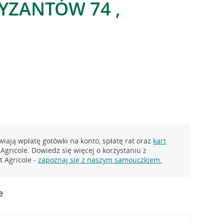
TYZANTÓW 74 ,
iają wpłatę gotówki na konto, spłatę rat oraz
kart
Agricole. Dowiedz się więcej o korzystaniu z
 Agricole -
zapoznaj się z naszym samouczkiem.
e