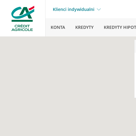
Klienci indywidualni
KONTA
KREDYTY
KREDYTY HIPO