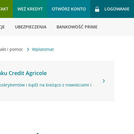
TAKT
WEŹ KREDYT
OTWÓRZ KONTO
LOGOWANIE
JE
UBEZPIECZENIA
BANKOWOŚĆ PRIME
akt i pomoc
Wpłatomat
ku Credit Agricole
bskrybentów i bądź na bieżąco z nowościami i