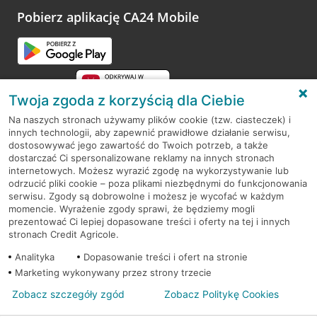
opinie.
Pobierz aplikację CA24 Mobile
Przejdź do pytania
Twoja zgoda z korzyścią dla Ciebie
Na naszych stronach używamy plików cookie (tzw. ciasteczek) i
innych technologii, aby zapewnić prawidłowe działanie serwisu,
RODO
dostosowywać jego zawartość do Twoich potrzeb, a także
dostarczać Ci spersonalizowane reklamy na innych stronach
Regulamin serwisu
internetowych. Możesz wyrazić zgodę na wykorzystywanie lub
odrzucić pliki cookie – poza plikami niezbędnymi do funkcjonowania
Mapa serwisu
serwisu. Zgody są dobrowolne i możesz je wycofać w każdym
momencie. Wyrażenie zgody sprawi, że będziemy mogli
Polityka
Cookies
prezentować Ci lepiej dopasowane treści i oferty na tej i innych
stronach Credit Agricole.
Polityka prywatności
Analityka
Dopasowanie treści i ofert na stronie
Marketing wykonywany przez strony trzecie
Zobacz szczegóły zgód
Zobacz Politykę Cookies
© 2026 Credit Agricole Bank Polska S.A. Wszelkie prawa zastrzeżone