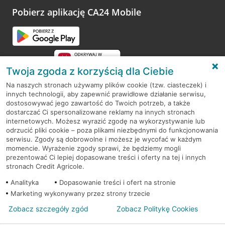
opinie.
Pobierz aplikację CA24 Mobile
Przejdź do pytania
Twoja zgoda z korzyścią dla Ciebie
Na naszych stronach używamy plików cookie (tzw. ciasteczek) i
innych technologii, aby zapewnić prawidłowe działanie serwisu,
RODO
dostosowywać jego zawartość do Twoich potrzeb, a także
dostarczać Ci spersonalizowane reklamy na innych stronach
Regulamin serwisu
internetowych. Możesz wyrazić zgodę na wykorzystywanie lub
odrzucić pliki cookie – poza plikami niezbędnymi do funkcjonowania
Mapa serwisu
serwisu. Zgody są dobrowolne i możesz je wycofać w każdym
momencie. Wyrażenie zgody sprawi, że będziemy mogli
Polityka
Cookies
prezentować Ci lepiej dopasowane treści i oferty na tej i innych
stronach Credit Agricole.
Polityka prywatności
Analityka
Dopasowanie treści i ofert na stronie
Marketing wykonywany przez strony trzecie
Zobacz szczegóły zgód
Zobacz Politykę Cookies
© 2026 Credit Agricole Bank Polska S.A. Wszelkie prawa zastrzeżone