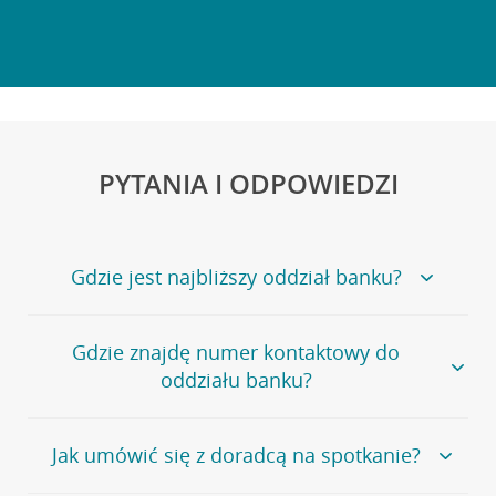
PYTANIA I ODPOWIEDZI
Gdzie jest najbliższy oddział banku?
Jeśli szukasz oddziału naszego banku, zapraszamy na
Gdzie znajdę numer kontaktowy do
stronę
Placówki i bankomaty
, na której znajduje się
oddziału banku?
wygodna wyszukiwarka.
Alternatywnie, możesz skorzystać z pełnej
listy naszych
oddziałów
.
Bank Credit Agricole nie udostępnia ogólnego numeru
Jak umówić się z doradcą na spotkanie?
telefonu do placówki bankowej.
Przejdź do pytania