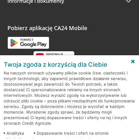
Informacje i dokumenty
Zachęcamy do podzielenia się z nami opinią o wizycie.
Wystarczy przejść na stronę
Oceń wizytę
, wyszukać
odwiedzoną placówkę i wypełnić formularz w ramach
platformy Profil Firmy w Google. Dziękujemy za wszystkie
opinie.
Pobierz aplikację CA24 Mobile
Przejdź do pytania
Twoja zgoda z korzyścią dla Ciebie
Na naszych stronach używamy plików cookie (tzw. ciasteczek) i
innych technologii, aby zapewnić prawidłowe działanie serwisu,
RODO
dostosowywać jego zawartość do Twoich potrzeb, a także
dostarczać Ci spersonalizowane reklamy na innych stronach
Regulamin serwisu
internetowych. Możesz wyrazić zgodę na wykorzystywanie lub
odrzucić pliki cookie – poza plikami niezbędnymi do funkcjonowania
Mapa serwisu
serwisu. Zgody są dobrowolne i możesz je wycofać w każdym
momencie. Wyrażenie zgody sprawi, że będziemy mogli
Polityka
Cookies
prezentować Ci lepiej dopasowane treści i oferty na tej i innych
stronach Credit Agricole.
Polityka prywatności
Analityka
Dopasowanie treści i ofert na stronie