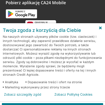
opinie.
Pobierz aplikację CA24 Mobile
Przejdź do pytania
Twoja zgoda z korzyścią dla Ciebie
Na naszych stronach używamy plików cookie (tzw. ciasteczek) i
innych technologii, aby zapewnić prawidłowe działanie serwisu,
RODO
dostosowywać jego zawartość do Twoich potrzeb, a także
dostarczać Ci spersonalizowane reklamy na innych stronach
Regulamin serwisu
internetowych. Możesz wyrazić zgodę na wykorzystywanie lub
odrzucić pliki cookie – poza plikami niezbędnymi do funkcjonowania
Mapa serwisu
serwisu. Zgody są dobrowolne i możesz je wycofać w każdym
momencie. Wyrażenie zgody sprawi, że będziemy mogli
Polityka
Cookies
prezentować Ci lepiej dopasowane treści i oferty na tej i innych
stronach Credit Agricole.
Polityka prywatności
Analityka
Dopasowanie treści i ofert na stronie
Marketing wykonywany przez strony trzecie
Zobacz szczegóły zgód
Zobacz Politykę Cookies
© 2026 Credit Agricole Bank Polska S.A. Wszelkie prawa zastrzeżone