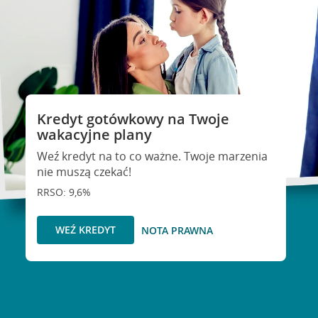
Kredyt gotówkowy na Twoje
wakacyjne plany
Weź kredyt na to co ważne. Twoje marzenia
nie muszą czekać!
RRSO: 9,6%
WEŹ KREDYT
NOTA PRAWNA