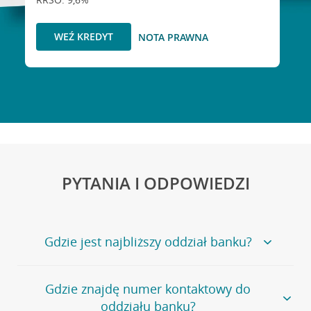
WEŹ KREDYT
NOTA PRAWNA
PYTANIA I ODPOWIEDZI
Gdzie jest najbliższy oddział banku?
Jeśli szukasz oddziału naszego banku, zapraszamy na
Gdzie znajdę numer kontaktowy do
stronę
Placówki i bankomaty
, na której znajduje się
oddziału banku?
wygodna wyszukiwarka.