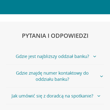
PYTANIA I ODPOWIEDZI
Gdzie jest najbliższy oddział banku?
Jeśli szukasz oddziału naszego banku, zapraszamy na
Gdzie znajdę numer kontaktowy do
stronę
Placówki i bankomaty
, na której znajduje się
oddziału banku?
wygodna wyszukiwarka.
Alternatywnie, możesz skorzystać z pełnej
listy naszych
oddziałów
.
Bank Credit Agricole nie udostępnia ogólnego numeru
Jak umówić się z doradcą na spotkanie?
telefonu do placówki bankowej.
Przejdź do pytania
Polecamy skorzystanie z możliwości wcześniejszego