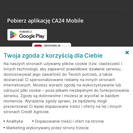
Wystarczy przejść na stronę
Oceń wizytę
, wyszukać
odwiedzoną placówkę i wypełnić formularz w ramach
platformy Profil Firmy w Google. Dziękujemy za wszystkie
opinie.
Pobierz aplikację CA24 Mobile
Przejdź do pytania
Twoja zgoda z korzyścią dla Ciebie
Na naszych stronach używamy plików cookie (tzw. ciasteczek) i
innych technologii, aby zapewnić prawidłowe działanie serwisu,
RODO
dostosowywać jego zawartość do Twoich potrzeb, a także
dostarczać Ci spersonalizowane reklamy na innych stronach
Regulamin serwisu
internetowych. Możesz wyrazić zgodę na wykorzystywanie lub
odrzucić pliki cookie – poza plikami niezbędnymi do funkcjonowania
Mapa serwisu
serwisu. Zgody są dobrowolne i możesz je wycofać w każdym
momencie. Wyrażenie zgody sprawi, że będziemy mogli
Polityka
Cookies
prezentować Ci lepiej dopasowane treści i oferty na tej i innych
stronach Credit Agricole.
Polityka prywatności
Analityka
Dopasowanie treści i ofert na stronie
Marketing wykonywany przez strony trzecie