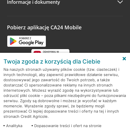
Informacje i dokumenty
Zachęcamy do podzielenia się z nami opinią o wizycie.
Wystarczy przejść na stronę
Oceń wizytę
, wyszukać
odwiedzoną placówkę i wypełnić formularz w ramach
platformy Profil Firmy w Google. Dziękujemy za wszystkie
opinie.
Pobierz aplikację CA24 Mobile
Przejdź do pytania
Twoja zgoda z korzyścią dla Ciebie
Na naszych stronach używamy plików cookie (tzw. ciasteczek) i
innych technologii, aby zapewnić prawidłowe działanie serwisu,
RODO
dostosowywać jego zawartość do Twoich potrzeb, a także
dostarczać Ci spersonalizowane reklamy na innych stronach
Regulamin serwisu
internetowych. Możesz wyrazić zgodę na wykorzystywanie lub
odrzucić pliki cookie – poza plikami niezbędnymi do funkcjonowania
Mapa serwisu
serwisu. Zgody są dobrowolne i możesz je wycofać w każdym
momencie. Wyrażenie zgody sprawi, że będziemy mogli
Polityka
Cookies
prezentować Ci lepiej dopasowane treści i oferty na tej i innych
stronach Credit Agricole.
Polityka prywatności
Analityka
Dopasowanie treści i ofert na stronie