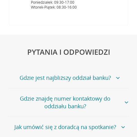
Poniedziałek: 09:30-17:00
Wtorek-Piątek: 08:30-16:00
PYTANIA I ODPOWIEDZI
Gdzie jest najbliższy oddział banku?
Jeśli szukasz oddziału naszego banku, zapraszamy na
Gdzie znajdę numer kontaktowy do
stronę
Placówki i bankomaty
, na której znajduje się
oddziału banku?
wygodna wyszukiwarka.
Alternatywnie, możesz skorzystać z pełnej
listy naszych
oddziałów
.
Bank Credit Agricole nie udostępnia ogólnego numeru
Jak umówić się z doradcą na spotkanie?
telefonu do placówki bankowej.
Przejdź do pytania