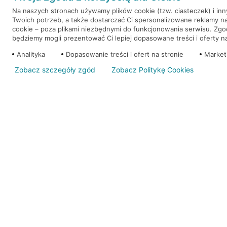
Na naszych stronach używamy plików cookie (tzw. ciasteczek) i in
Twoich potrzeb, a także dostarczać Ci spersonalizowane reklamy n
WEŹ KREDYT
NOTA PRAWNA
cookie – poza plikami niezbędnymi do funkcjonowania serwisu. Zg
będziemy mogli prezentować Ci lepiej dopasowane treści i oferty na 
Analityka
Dopasowanie treści i ofert na stronie
Market
Zobacz szczegóły zgód
Zobacz Politykę Cookies