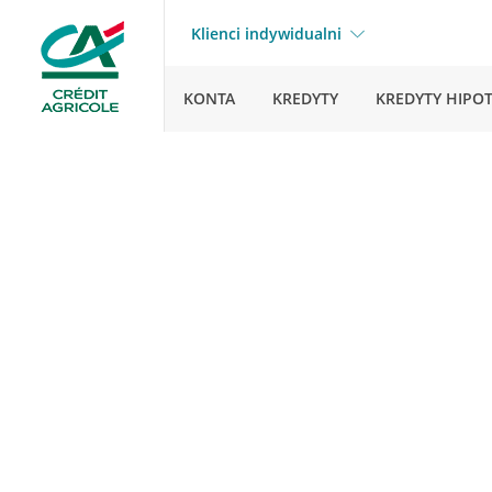
Klienci indywidualni
KONTA
KREDYTY
KREDYTY HIPO