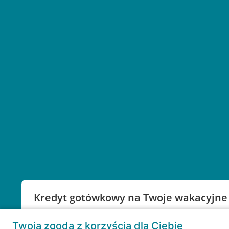
Kredyt gotówkowy na Twoje wakacyjne
Weź kredyt na to co ważne. Twoje marzenia nie mu
Twoja zgoda z korzyścią dla Ciebie
RRSO: 9,6%