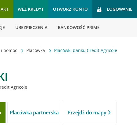
TAKT
WEŹ KREDYT
OTWÓRZ KONTO
LOGOWANIE
JE
UBEZPIECZENIA
BANKOWOŚĆ PRIME
t i pomoc
Placówka
Placówki banku Credit Agricole
KI
redit Agricole
a
Placówka partnerska
Przejdź do mapy