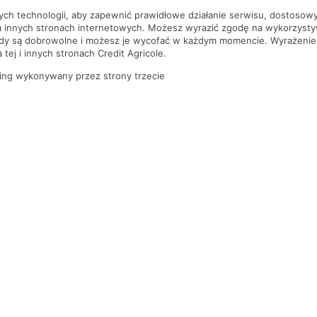
nych technologii, aby zapewnić prawidłowe działanie serwisu, dostoso
a innych stronach internetowych. Możesz wyrazić zgodę na wykorzystywa
ody są dobrowolne i możesz je wycofać w każdym momencie. Wyrażenie
tej i innych stronach Credit Agricole.
ing wykonywany przez strony trzecie
PYTANIA I ODPOWIEDZI