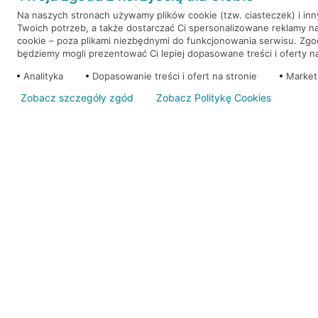
Na naszych stronach używamy plików cookie (tzw. ciasteczek) i in
Twoich potrzeb, a także dostarczać Ci spersonalizowane reklamy n
WEŹ KREDYT
NOTA PRAWNA
cookie – poza plikami niezbędnymi do funkcjonowania serwisu. Zg
będziemy mogli prezentować Ci lepiej dopasowane treści i oferty na 
Analityka
Dopasowanie treści i ofert na stronie
Market
Zobacz szczegóły zgód
Zobacz Politykę Cookies