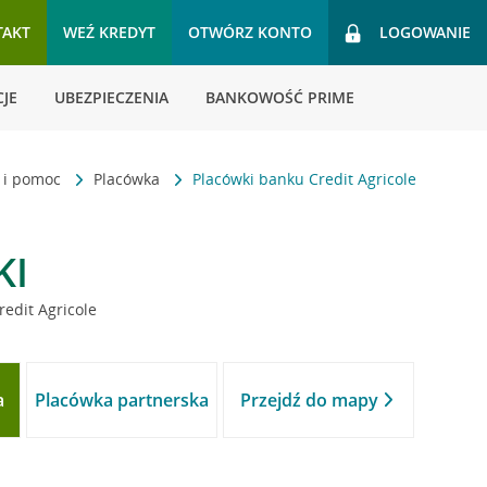
TAKT
WEŹ KREDYT
OTWÓRZ KONTO
LOGOWANIE
JE
UBEZPIECZENIA
BANKOWOŚĆ PRIME
t i pomoc
Placówka
Placówki banku Credit Agricole
KI
redit Agricole
a
Placówka partnerska
Przejdź do mapy