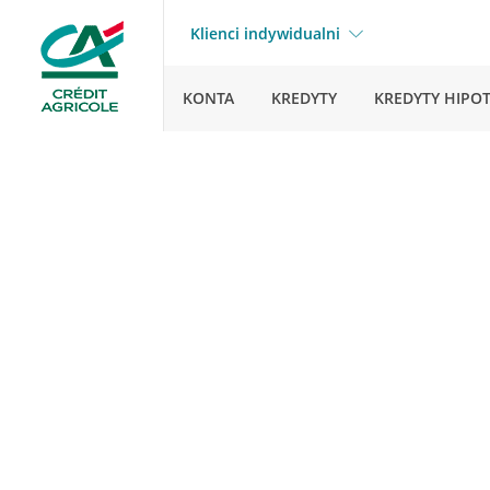
Klienci indywidualni
KONTA
KREDYTY
KREDYTY HIPO