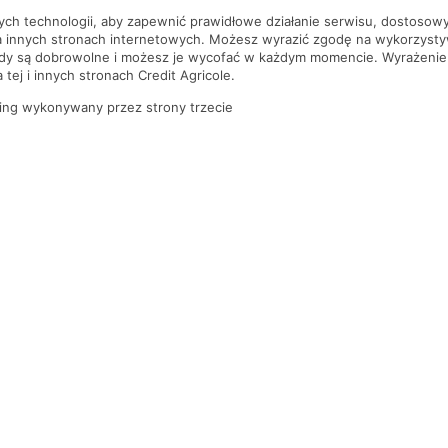
nych technologii, aby zapewnić prawidłowe działanie serwisu, dostoso
a innych stronach internetowych. Możesz wyrazić zgodę na wykorzystywa
ody są dobrowolne i możesz je wycofać w każdym momencie. Wyrażenie
tej i innych stronach Credit Agricole.
ing wykonywany przez strony trzecie
PYTANIA I ODPOWIEDZI