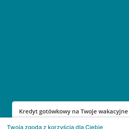
Kredyt gotówkowy na Twoje wakacyjne
Weź kredyt na to co ważne. Twoje marzenia nie mu
Twoja zgoda z korzyścią dla Ciebie
RRSO: 9,6%