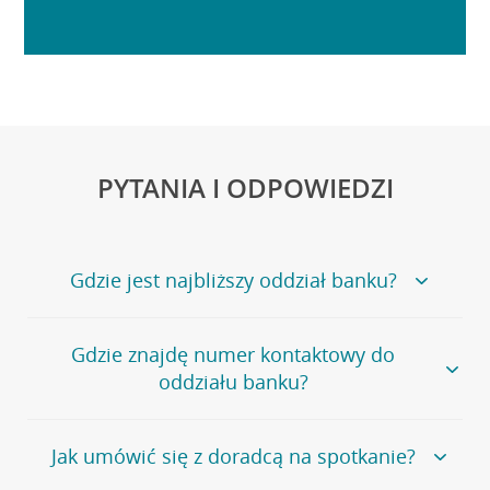
PYTANIA I ODPOWIEDZI
Gdzie jest najbliższy oddział banku?
Jeśli szukasz oddziału naszego banku, zapraszamy na
Gdzie znajdę numer kontaktowy do
stronę
Placówki i bankomaty
, na której znajduje się
oddziału banku?
wygodna wyszukiwarka.
Alternatywnie, możesz skorzystać z pełnej
listy naszych
oddziałów
.
Bank Credit Agricole nie udostępnia ogólnego numeru
Jak umówić się z doradcą na spotkanie?
telefonu do placówki bankowej.
Przejdź do pytania