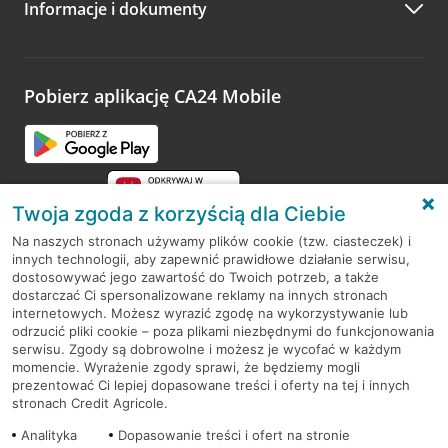
Informacje i dokumenty
Zachęcamy do podzielenia się z nami opinią o wizycie.
Wystarczy przejść na stronę
Oceń wizytę
, wyszukać
odwiedzoną placówkę i wypełnić formularz w ramach
platformy Profil Firmy w Google. Dziękujemy za wszystkie
opinie.
Pobierz aplikację CA24 Mobile
Przejdź do pytania
Twoja zgoda z korzyścią dla Ciebie
Na naszych stronach używamy plików cookie (tzw. ciasteczek) i
innych technologii, aby zapewnić prawidłowe działanie serwisu,
RODO
dostosowywać jego zawartość do Twoich potrzeb, a także
dostarczać Ci spersonalizowane reklamy na innych stronach
Regulamin serwisu
internetowych. Możesz wyrazić zgodę na wykorzystywanie lub
odrzucić pliki cookie – poza plikami niezbędnymi do funkcjonowania
Mapa serwisu
serwisu. Zgody są dobrowolne i możesz je wycofać w każdym
momencie. Wyrażenie zgody sprawi, że będziemy mogli
Polityka
Cookies
prezentować Ci lepiej dopasowane treści i oferty na tej i innych
stronach Credit Agricole.
Polityka prywatności
Analityka
Dopasowanie treści i ofert na stronie