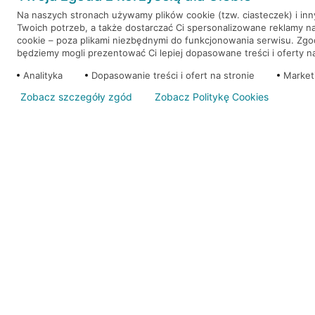
Na naszych stronach używamy plików cookie (tzw. ciasteczek) i in
Twoich potrzeb, a także dostarczać Ci spersonalizowane reklamy n
WEŹ KREDYT
NOTA PRAWNA
cookie – poza plikami niezbędnymi do funkcjonowania serwisu. Zg
będziemy mogli prezentować Ci lepiej dopasowane treści i oferty na 
Analityka
Dopasowanie treści i ofert na stronie
Market
Zobacz szczegóły zgód
Zobacz Politykę Cookies