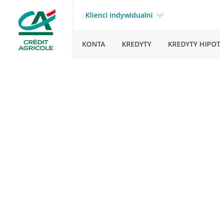
Klienci indywidualni
KONTA
KREDYTY
KREDYTY HIPO