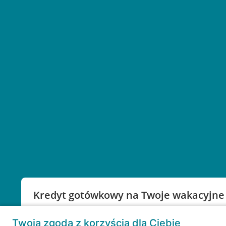
Kredyt gotówkowy na Twoje wakacyjne
Weź kredyt na to co ważne. Twoje marzenia nie mu
Twoja zgoda z korzyścią dla Ciebie
RRSO: 9,6%