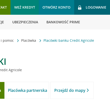
TAKT
WEŹ KREDYT
OTWÓRZ KONTO
LOGOWANIE
JE
UBEZPIECZENIA
BANKOWOŚĆ PRIME
t i pomoc
Placówka
Placówki banku Credit Agricole
KI
redit Agricole
a
Placówka partnerska
Przejdź do mapy