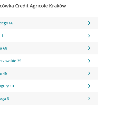
cówka Credit Agricole Kraków
kiego 66
 1
ka 68
erzowskie 35
a 46
Wigury 10
iego 3