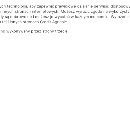
nych technologii, aby zapewnić prawidłowe działanie serwisu, dostoso
a innych stronach internetowych. Możesz wyrazić zgodę na wykorzystywa
ody są dobrowolne i możesz je wycofać w każdym momencie. Wyrażenie
tej i innych stronach Credit Agricole.
ing wykonywany przez strony trzecie
PYTANIA I ODPOWIEDZI