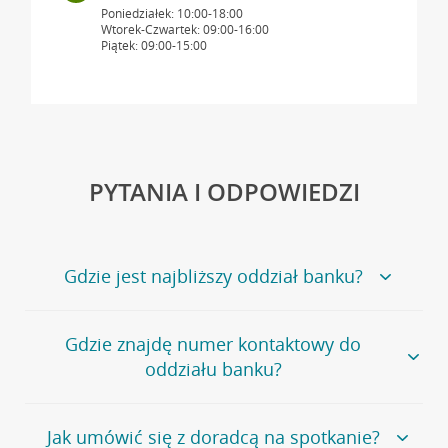
Poniedziałek: 10:00-18:00
Wtorek-Czwartek: 09:00-16:00
Piątek: 09:00-15:00
PYTANIA I ODPOWIEDZI
Gdzie jest najbliższy oddział banku?
Jeśli szukasz oddziału naszego banku, zapraszamy na
Gdzie znajdę numer kontaktowy do
stronę
Placówki i bankomaty
, na której znajduje się
oddziału banku?
wygodna wyszukiwarka.
Alternatywnie, możesz skorzystać z pełnej
listy naszych
oddziałów
.
Bank Credit Agricole nie udostępnia ogólnego numeru
Jak umówić się z doradcą na spotkanie?
telefonu do placówki bankowej.