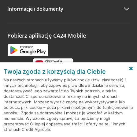
Informacje i dokumenty
Zachęcamy do podzielenia się z nami opinią o wizycie.
Wystarczy przejść na stronę
Oceń wizytę
, wyszukać
odwiedzoną placówkę i wypełnić formularz w ramach
platformy Profil Firmy w Google. Dziękujemy za wszystkie
opinie.
Pobierz aplikację CA24 Mobile
Przejdź do pytania
Twoja zgoda z korzyścią dla Ciebie
Na naszych stronach używamy plików cookie (tzw. ciasteczek) i
innych technologii, aby zapewnić prawidłowe działanie serwisu,
RODO
dostosowywać jego zawartość do Twoich potrzeb, a także
dostarczać Ci spersonalizowane reklamy na innych stronach
Regulamin serwisu
internetowych. Możesz wyrazić zgodę na wykorzystywanie lub
odrzucić pliki cookie – poza plikami niezbędnymi do funkcjonowania
Mapa serwisu
serwisu. Zgody są dobrowolne i możesz je wycofać w każdym
momencie. Wyrażenie zgody sprawi, że będziemy mogli
Polityka
Cookies
prezentować Ci lepiej dopasowane treści i oferty na tej i innych
stronach Credit Agricole.
Polityka prywatności