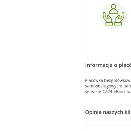
Informacja o pla
Placówka bezgotówkowa 
samoobsługowych: banko
serwisie CA24 eBank lu
Opinie naszych kl