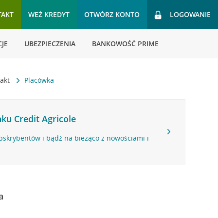
TAKT
WEŹ KREDYT
OTWÓRZ KONTO
LOGOWANIE
JE
UBEZPIECZENIA
BANKOWOŚĆ PRIME
takt
Placówka
ku Credit Agricole
bskrybentów i bądź na bieżąco z nowościami i
a