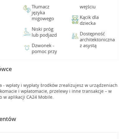
Tłumacz
wejściu
języka
Kącik dla
migowego
dziecka
Niski próg
Dostępność
lub podjazd
architektoniczna
Dzwonek -
z asystą
pomoc przy
cówce
- wpłaty i wypłaty środków zrealizujesz w urządzeniach
macie i wpłatomacie, przelewy i inne transakcje – w
b w aplikacji CA24 Mobile.
ientów