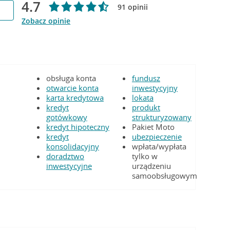
4.7
91 opinii
Zobacz opinie
obsługa konta
fundusz
otwarcie konta
inwestycyjny
karta kredytowa
lokata
kredyt
produkt
gotówkowy
strukturyzowany
kredyt hipoteczny
Pakiet Moto
kredyt
ubezpieczenie
konsolidacyjny
wpłata/wypłata
doradztwo
tylko w
inwestycyjne
urządzeniu
samoobsługowym