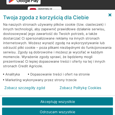
Twoja zgoda z korzyścią dla Ciebie
Na naszych stronach używamy plików cookie (tzw. ciasteczek) i
innych technologii, aby zapewnić prawidłowe działanie serwisu,
RODO
dostosowywać jego zawartość do Twoich potrzeb, a także
dostarczać Ci spersonalizowane reklamy na innych stronach
Regulamin serwisu
internetowych. Możesz wyrazić zgodę na wykorzystywanie lub
odrzucić pliki cookie – poza plikami niezbędnymi do funkcjonowania
Mapa serwisu
serwisu. Zgody są dobrowolne i możesz je wycofać w każdym
momencie. Wyrażenie zgody sprawi, że będziemy mogli
Polityka
Cookies
prezentować Ci lepiej dopasowane treści i oferty na tej i innych
stronach Credit Agricole.
Polityka prywatności
Analityka
Dopasowanie treści i ofert na stronie
Marketing wykonywany przez strony trzecie
Zobacz szczegóły zgód
Zobacz Politykę Cookies
© 2026 Credit Agricole Bank Polska S.A. Wszelkie prawa zastrzeżone
Akceptuję wszystkie
Odrzucam wszystkie