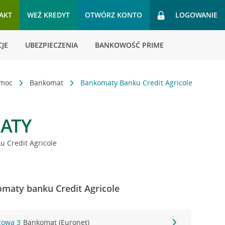
AKT
WEŹ KREDYT
OTWÓRZ KONTO
LOGOWANIE
JE
UBEZPIECZENIA
BANKOWOŚĆ PRIME
omoc
Bankomat
Bankomaty Banku Credit Agricole
ATY
 Credit Agricole
omaty banku Credit Agricole
rcowa 3
Bankomat (Euronet)