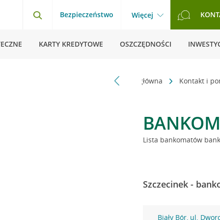
Bezpieczeństwo
KONT
Więcej
TECZNE
KARTY KREDYTOWE
OSZCZĘDNOŚCI
INWESTYC
Strona główna
Kontakt i p
BANKOM
Lista bankomatów banku
Szczecinek - bank
Biały Bór, ul. Dwo