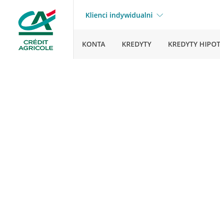
Klienci indywidualni
KONTA
KREDYTY
KREDYTY HIPO