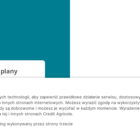
 plany
szą czekać!
nych technologii, aby zapewnić prawidłowe działanie serwisu, dostoso
a innych stronach internetowych. Możesz wyrazić zgodę na wykorzystywa
ody są dobrowolne i możesz je wycofać w każdym momencie. Wyrażenie
tej i innych stronach Credit Agricole.
ing wykonywany przez strony trzecie