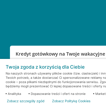
Kredyt gotówkowy na Twoje wakacyjne
Weź kredyt na to co ważne. Twoje marzenia nie mu
Twoja zgoda z korzyścią dla Ciebie
RRSO: 9,6%
Na naszych stronach używamy plików cookie (tzw. ciasteczek) i in
Twoich potrzeb, a także dostarczać Ci spersonalizowane reklamy n
WEŹ KREDYT
NOTA PRAWNA
cookie – poza plikami niezbędnymi do funkcjonowania serwisu. Zg
będziemy mogli prezentować Ci lepiej dopasowane treści i oferty na 
Analityka
Dopasowanie treści i ofert na stronie
Market
Zobacz szczegóły zgód
Zobacz Politykę Cookies