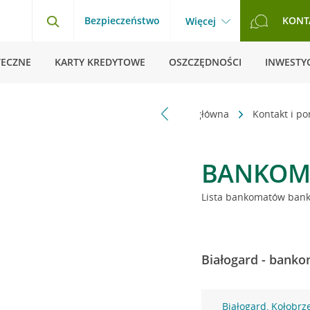
Bezpieczeństwo
KONT
Więcej
TECZNE
KARTY KREDYTOWE
OSZCZĘDNOŚCI
INWESTYC
Strona główna
Kontakt i p
BANKOM
Lista bankomatów banku
Białogard - banko
Białogard, Kołobrz