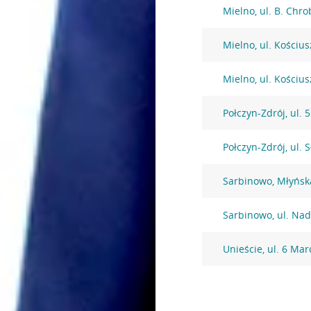
Mielno, ul. B. Chr
Mielno, ul. Kościus
Mielno, ul. Kościus
Połczyn-Zdrój, ul. 
Połczyn-Zdrój, ul. 
Sarbinowo, Młyńsk
Sarbinowo, ul. Na
Unieście, ul. 6 Mar