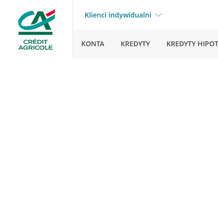
Klienci indywidualni
KONTA
KREDYTY
KREDYTY HIPO