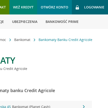
AKT
WEŹ KREDYT
OTWÓRZ KONTO
LOGOWANIE
JE
UBEZPIECZENIA
BANKOWOŚĆ PRIME
omoc
Bankomat
Bankomaty Banku Credit Agricole
ATY
 Credit Agricole
maty banku Credit Agricole
eska 45
Bankomat (Planet Cash)