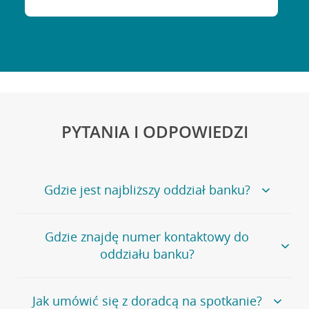
PYTANIA I ODPOWIEDZI
Gdzie jest najbliższy oddział banku?
Jeśli szukasz oddziału naszego banku, zapraszamy na
Gdzie znajdę numer kontaktowy do
stronę
Placówki i bankomaty
, na której znajduje się
oddziału banku?
wygodna wyszukiwarka.
Alternatywnie, możesz skorzystać z pełnej
listy naszych
oddziałów
.
Bank Credit Agricole nie udostępnia ogólnego numeru
Jak umówić się z doradcą na spotkanie?
telefonu do placówki bankowej.