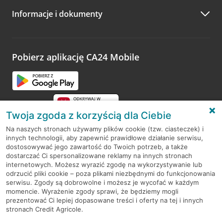
Informacje i dokumenty
Zachęcamy do podzielenia się z nami opinią o wizycie.
Wystarczy przejść na stronę
Oceń wizytę
, wyszukać
odwiedzoną placówkę i wypełnić formularz w ramach
platformy Profil Firmy w Google. Dziękujemy za wszystkie
opinie.
Pobierz aplikację CA24 Mobile
Przejdź do pytania
Twoja zgoda z korzyścią dla Ciebie
Na naszych stronach używamy plików cookie (tzw. ciasteczek) i
innych technologii, aby zapewnić prawidłowe działanie serwisu,
RODO
dostosowywać jego zawartość do Twoich potrzeb, a także
dostarczać Ci spersonalizowane reklamy na innych stronach
Regulamin serwisu
internetowych. Możesz wyrazić zgodę na wykorzystywanie lub
odrzucić pliki cookie – poza plikami niezbędnymi do funkcjonowania
Mapa serwisu
serwisu. Zgody są dobrowolne i możesz je wycofać w każdym
momencie. Wyrażenie zgody sprawi, że będziemy mogli
Polityka
Cookies
prezentować Ci lepiej dopasowane treści i oferty na tej i innych
stronach Credit Agricole.
Polityka prywatności