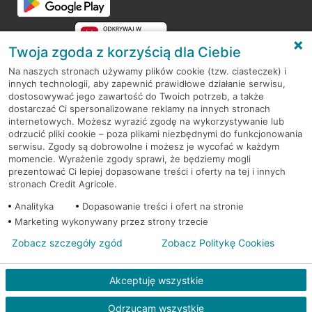
Twoja zgoda z korzyścią dla Ciebie
Na naszych stronach używamy plików cookie (tzw. ciasteczek) i
innych technologii, aby zapewnić prawidłowe działanie serwisu,
RODO
dostosowywać jego zawartość do Twoich potrzeb, a także
dostarczać Ci spersonalizowane reklamy na innych stronach
Regulamin serwisu
internetowych. Możesz wyrazić zgodę na wykorzystywanie lub
odrzucić pliki cookie – poza plikami niezbędnymi do funkcjonowania
Mapa serwisu
serwisu. Zgody są dobrowolne i możesz je wycofać w każdym
momencie. Wyrażenie zgody sprawi, że będziemy mogli
Polityka
Cookies
prezentować Ci lepiej dopasowane treści i oferty na tej i innych
stronach Credit Agricole.
Polityka prywatności
Analityka
Dopasowanie treści i ofert na stronie
Marketing wykonywany przez strony trzecie
Zobacz szczegóły zgód
Zobacz Politykę Cookies
© 2026 Credit Agricole Bank Polska S.A. Wszelkie prawa zastrzeżone
Akceptuję wszystkie
Odrzucam wszystkie