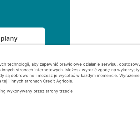
 plany
szą czekać!
nych technologii, aby zapewnić prawidłowe działanie serwisu, dostoso
a innych stronach internetowych. Możesz wyrazić zgodę na wykorzystywa
ody są dobrowolne i możesz je wycofać w każdym momencie. Wyrażenie
tej i innych stronach Credit Agricole.
ing wykonywany przez strony trzecie