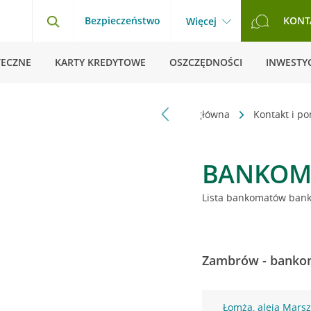
Bezpieczeństwo
KONT
Więcej
TECZNE
KARTY KREDYTOWE
OSZCZĘDNOŚCI
INWESTYC
Strona główna
Kontakt i p
BANKOM
Lista bankomatów banku
Zambrów - bankom
Łomża, aleja Marsz