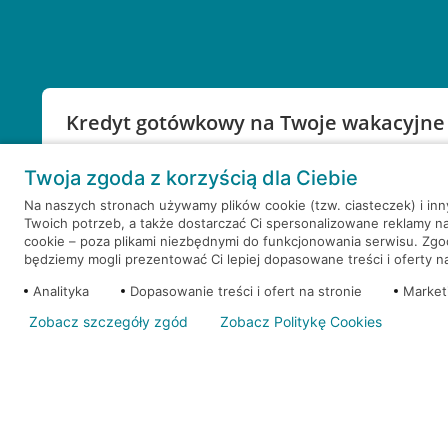
Kredyt gotówkowy na Twoje wakacyjne
Weź kredyt na to co ważne. Twoje marzenia nie mu
Twoja zgoda z korzyścią dla Ciebie
RRSO: 9,6%
Na naszych stronach używamy plików cookie (tzw. ciasteczek) i in
Twoich potrzeb, a także dostarczać Ci spersonalizowane reklamy n
WEŹ KREDYT
NOTA PRAWNA
cookie – poza plikami niezbędnymi do funkcjonowania serwisu. Zg
będziemy mogli prezentować Ci lepiej dopasowane treści i oferty na 
Analityka
Dopasowanie treści i ofert na stronie
Market
Zobacz szczegóły zgód
Zobacz Politykę Cookies