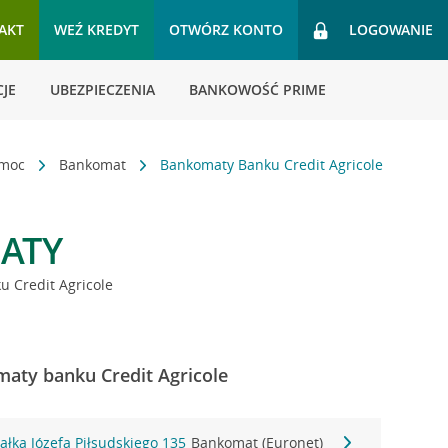
AKT
WEŹ KREDYT
OTWÓRZ KONTO
LOGOWANIE
JE
UBEZPIECZENIA
BANKOWOŚĆ PRIME
omoc
Bankomat
Bankomaty Banku Credit Agricole
ATY
 Credit Agricole
aty banku Credit Agricole
ałka Józefa Piłsudskiego 135
Bankomat (Euronet)