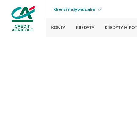
Klienci indywidualni
KONTA
KREDYTY
KREDYTY HIPO