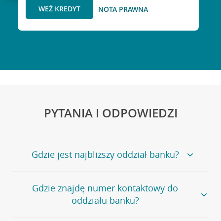
WEŹ KREDYT
NOTA PRAWNA
PYTANIA I ODPOWIEDZI
Gdzie jest najbliższy oddział banku?
Jeśli szukasz oddziału naszego banku, zapraszamy na
Gdzie znajdę numer kontaktowy do
stronę
Placówki i bankomaty
, na której znajduje się
oddziału banku?
wygodna wyszukiwarka.
Alternatywnie, możesz skorzystać z pełnej
listy naszych