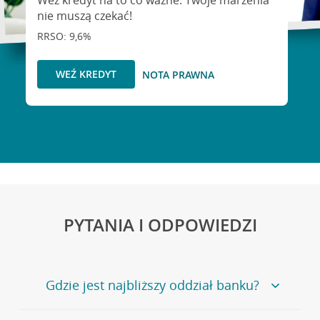
Weź kredyt na to co ważne. Twoje marzenia
nie muszą czekać!
RRSO: 9,6%
WEŹ KREDYT
NOTA PRAWNA
PYTANIA I ODPOWIEDZI
Gdzie jest najbliższy oddział banku?