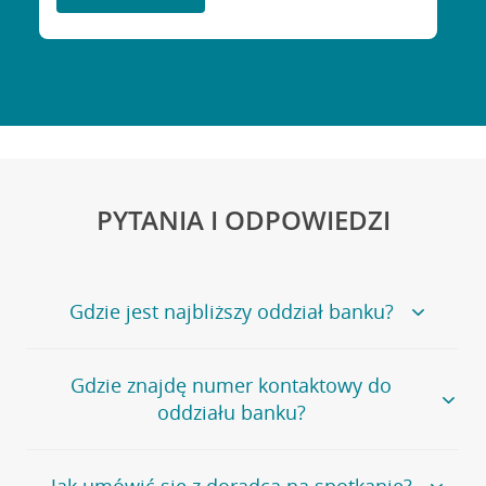
PYTANIA I ODPOWIEDZI
Gdzie jest najbliższy oddział banku?
Jeśli szukasz oddziału naszego banku, zapraszamy na
Gdzie znajdę numer kontaktowy do
stronę
Placówki i bankomaty
, na której znajduje się
oddziału banku?
wygodna wyszukiwarka.
Alternatywnie, możesz skorzystać z pełnej
listy naszych
oddziałów
.
Bank Credit Agricole nie udostępnia ogólnego numeru