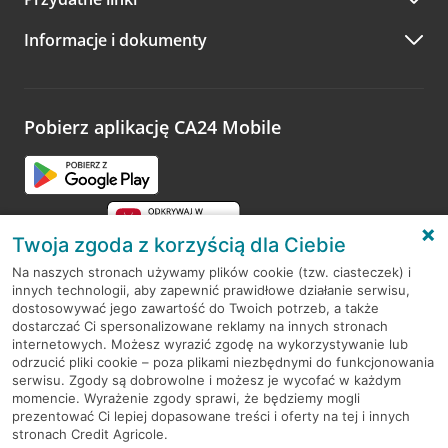
A po wizycie…
Informacje i dokumenty
Zachęcamy do podzielenia się z nami opinią o wizycie.
Wystarczy przejść na stronę
Oceń wizytę
, wyszukać
odwiedzoną placówkę i wypełnić formularz w ramach
platformy Profil Firmy w Google. Dziękujemy za wszystkie
opinie.
Pobierz aplikację CA24 Mobile
Przejdź do pytania
Twoja zgoda z korzyścią dla Ciebie
Na naszych stronach używamy plików cookie (tzw. ciasteczek) i
innych technologii, aby zapewnić prawidłowe działanie serwisu,
RODO
dostosowywać jego zawartość do Twoich potrzeb, a także
dostarczać Ci spersonalizowane reklamy na innych stronach
Regulamin serwisu
internetowych. Możesz wyrazić zgodę na wykorzystywanie lub
odrzucić pliki cookie – poza plikami niezbędnymi do funkcjonowania
Mapa serwisu
serwisu. Zgody są dobrowolne i możesz je wycofać w każdym
momencie. Wyrażenie zgody sprawi, że będziemy mogli
Polityka
Cookies
prezentować Ci lepiej dopasowane treści i oferty na tej i innych
stronach Credit Agricole.